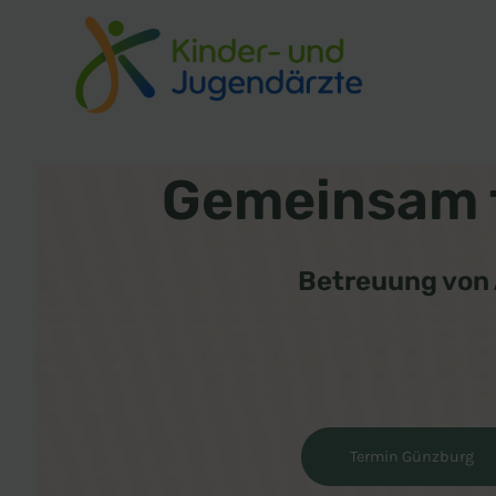
Zum
Inhalt
springen
Gemeinsam f
Betreuung von 
Termin Günzburg