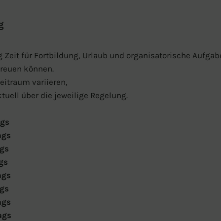
g
eit für Fortbildung, Urlaub und organisatorische Aufgabe
treuen können.
eitraum variieren,
tuell über die jeweilige Regelung.
ags
ags
ags
gs
ags
ags
ags
ags