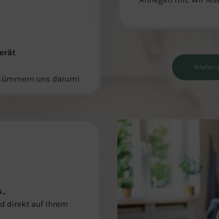
erät
Telefon
wir kümmern uns darum!
s
„
d direkt auf Ihrem